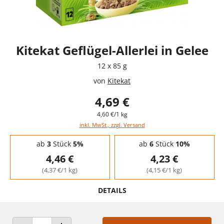
Kitekat Geflügel-Allerlei in Gelee
12 x 85 g
von
Kitekat
4,69 €
4,60 €/1 kg
inkl. MwSt., zzgl. Versand
Staffelpreise - Mengenrabatt
ab
3
Stück
5%
ab
6
Stück
10%
4,46 €
4,23 €
(4,37 €/1 kg)
(4,15 €/1 kg)
DETAILS