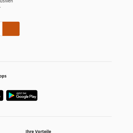
lusiven
-
pps
Ihre Vorteile