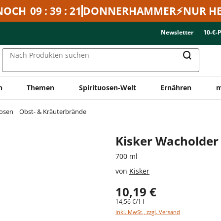
NOCH
09 : 39 : 21
DONNERHAMMER⚡NUR HE
Newsletter
10-€-
Nach Produkten suchen
n
Themen
Spirituosen-Welt
Ernähren
m
uosen
Obst- & Kräuterbrände
Kisker Wacholder
700 ml
von
Kisker
10,19 €
14,56 €/1 l
inkl. MwSt., zzgl. Versand