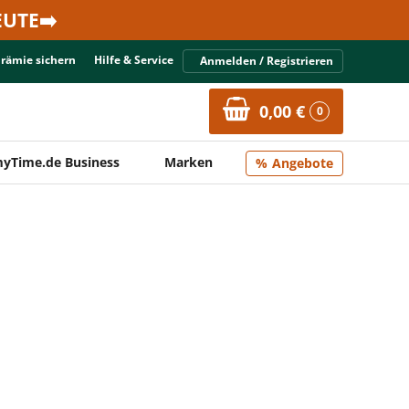
UTE➡️
Prämie sichern
Hilfe & Service
Anmelden / Registrieren
0,00 €
0
yTime.de Business
Marken
Angebote