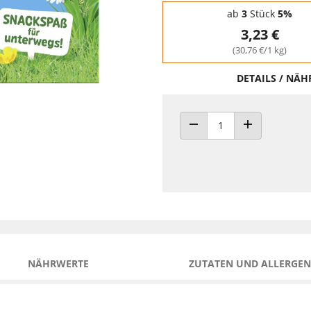
Staffelpreise - Mengenrabatt
ab
3
Stück
5%
3,23 €
(30,76 €/1 kg)
DETAILS / NÄ
ANZAHL VERRINGERN
ANZAHL ERHÖH
NÄHRWERTE
ZUTATEN UND ALLERGEN