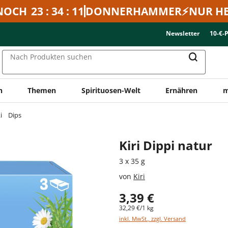
NOCH
23 : 34 : 11
DONNERHAMMER⚡NUR HE
Newsletter
10-€-
Nach Produkten suchen
n
Themen
Spirituosen-Welt
Ernähren
m
i
Dips
Kiri Dippi natur
3 x 35 g
von
Kiri
3,39 €
32,29 €/1 kg
inkl. MwSt., zzgl. Versand