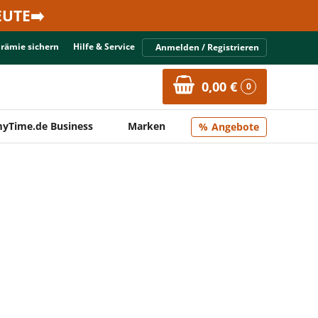
UTE➡️
Prämie sichern
Hilfe & Service
Anmelden / Registrieren
0,00 €
0
yTime.de Business
Marken
Angebote