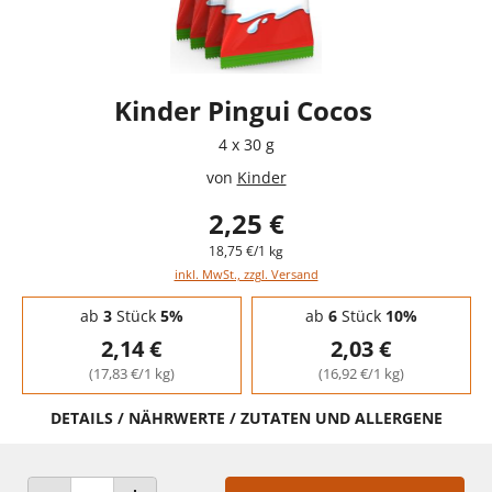
Kinder Pingui Cocos
4 x 30 g
von
Kinder
2,25 €
18,75 €/1 kg
inkl. MwSt., zzgl. Versand
Staffelpreise - Mengenrabatt
ab
3
Stück
5%
ab
6
Stück
10%
2,14 €
2,03 €
(17,83 €/1 kg)
(16,92 €/1 kg)
DETAILS / NÄHRWERTE / ZUTATEN UND ALLERGENE