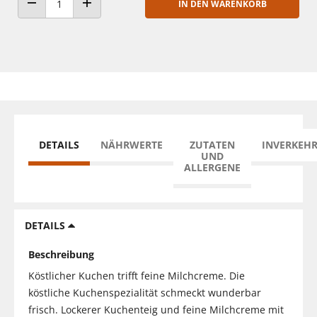
IN DEN WARENKORB
ANZAHL VERRINGERN
ANZAHL ERHÖHEN
DETAILS
NÄHRWERTE
ZUTATEN
INVERKEH
UND
ALLERGENE
DETAILS
Beschreibung
Köstlicher Kuchen trifft feine Milchcreme. Die
köstliche Kuchenspezialität schmeckt wunderbar
frisch. Lockerer Kuchenteig und feine Milchcreme mit