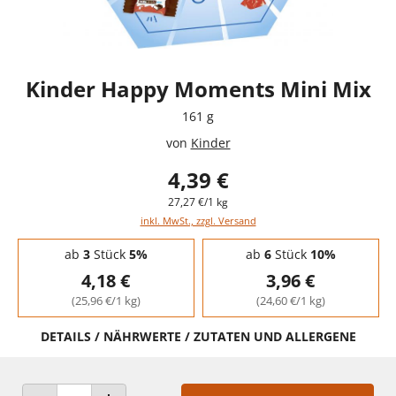
Kinder Happy Moments Mini Mix
161 g
von
Kinder
4,39 €
27,27 €/1 kg
inkl. MwSt., zzgl. Versand
Staffelpreise - Mengenrabatt
ab
3
Stück
5%
ab
6
Stück
10%
4,18 €
3,96 €
(25,96 €/1 kg)
(24,60 €/1 kg)
DETAILS / NÄHRWERTE / ZUTATEN UND ALLERGENE