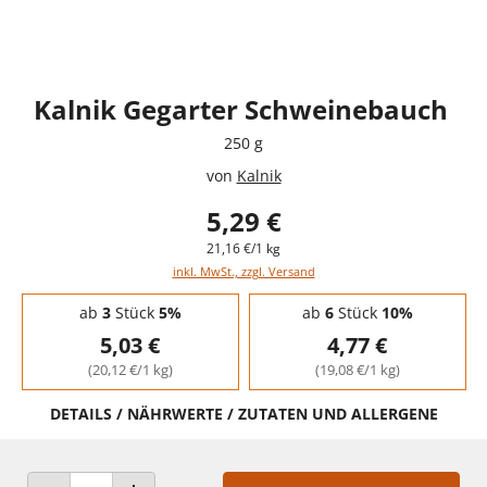
Kalnik Gegarter Schweinebauch
250 g
von
Kalnik
5,29 €
21,16 €/1 kg
inkl. MwSt., zzgl. Versand
Staffelpreise - Mengenrabatt
ab
3
Stück
5%
ab
6
Stück
10%
5,03 €
4,77 €
(20,12 €/1 kg)
(19,08 €/1 kg)
DETAILS / NÄHRWERTE / ZUTATEN UND ALLERGENE