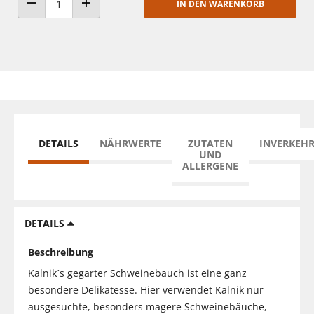
IN DEN WARENKORB
ANZAHL VERRINGERN
ANZAHL ERHÖHEN
DETAILS
NÄHRWERTE
ZUTATEN
INVERKEH
UND
ALLERGENE
DETAILS
Beschreibung
Kalnik´s gegarter Schweinebauch ist eine ganz
besondere Delikatesse. Hier verwendet Kalnik nur
ausgesuchte, besonders magere Schweinebäuche,