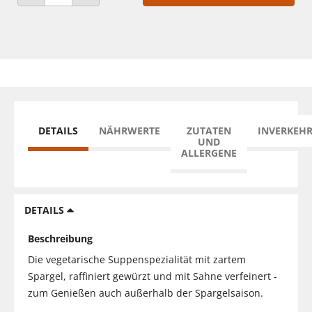
ANZAHL VERRINGERN
ANZAHL ERHÖHEN
DETAILS
NÄHRWERTE
ZUTATEN
INVERKEH
UND
ALLERGENE
DETAILS
Beschreibung
Die vegetarische Suppenspezialität mit zartem
Spargel, raffiniert gewürzt und mit Sahne verfeinert -
zum Genießen auch außerhalb der Spargelsaison.