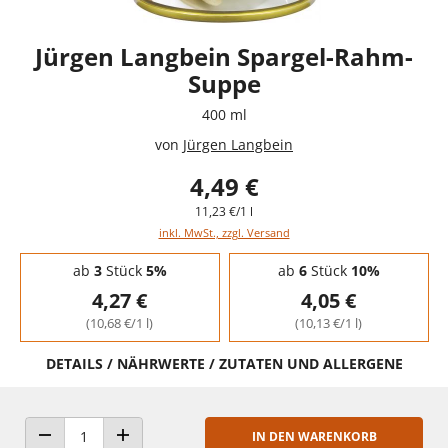
Jürgen Langbein Spargel-Rahm-
Suppe
400 ml
von
Jürgen Langbein
4,49 €
11,23 €/1 l
inkl. MwSt., zzgl. Versand
Staffelpreise - Mengenrabatt
ab
3
Stück
5%
ab
6
Stück
10%
4,27 €
4,05 €
(10,68 €/1 l)
(10,13 €/1 l)
DETAILS / NÄHRWERTE / ZUTATEN UND ALLERGENE
IN DEN WARENKORB