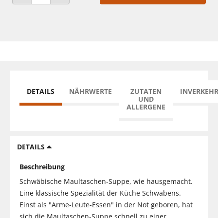
ANZAHL VERRINGERN
ANZAHL ERHÖHEN
DETAILS
NÄHRWERTE
ZUTATEN
INVERKEH
UND
ALLERGENE
DETAILS
Beschreibung
Schwäbische Maultaschen-Suppe, wie hausgemacht.
Eine klassische Spezialität der Küche Schwabens.
Einst als "Arme-Leute-Essen" in der Not geboren, hat
sich die Maultaschen-Suppe schnell zu einer