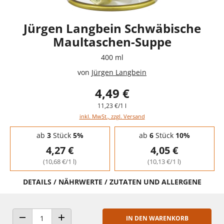
Jürgen Langbein Schwäbische
Maultaschen-Suppe
400 ml
von
Jürgen Langbein
4,49 €
11,23 €/1 l
inkl. MwSt., zzgl. Versand
Staffelpreise - Mengenrabatt
ab
3
Stück
5%
ab
6
Stück
10%
4,27 €
4,05 €
(10,68 €/1 l)
(10,13 €/1 l)
DETAILS / NÄHRWERTE / ZUTATEN UND ALLERGENE
IN DEN WARENKORB