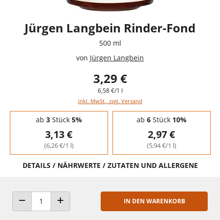
Jürgen Langbein Rinder-Fond
500 ml
von
Jürgen Langbein
3,29 €
6,58 €/1 l
inkl. MwSt., zzgl. Versand
Staffelpreise - Mengenrabatt
ab
3
Stück
5%
ab
6
Stück
10%
3,13 €
2,97 €
(6,26 €/1 l)
(5,94 €/1 l)
DETAILS / NÄHRWERTE / ZUTATEN UND ALLERGENE
IN DEN WARENKORB
ANZAHL VERRINGERN
ANZAHL ERHÖHEN