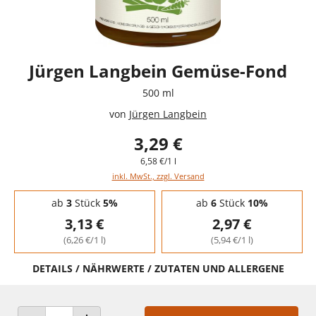
Jürgen Langbein Gemüse-Fond
500 ml
von
Jürgen Langbein
3,29 €
6,58 €/1 l
inkl. MwSt., zzgl. Versand
Staffelpreise - Mengenrabatt
ab
3
Stück
5%
ab
6
Stück
10%
3,13 €
2,97 €
(6,26 €/1 l)
(5,94 €/1 l)
DETAILS / NÄHRWERTE / ZUTATEN UND ALLERGENE