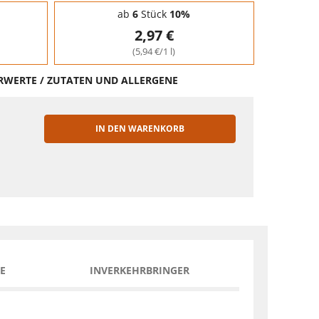
ab
6
Stück
10%
2,97 €
(5,94 €/1 l)
HRWERTE / ZUTATEN UND ALLERGENE
IN DEN WARENKORB
EN
E
INVERKEHRBRINGER