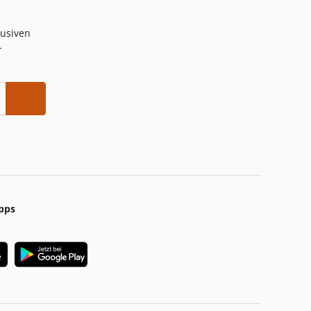
lusiven
-
pps