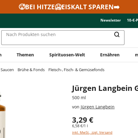
🥵BEI HITZE🥶EISKALT SPAREN➡️
Newsletter
10-€-
Nach Produkten suchen
n
Themen
Spirituosen-Welt
Ernähren
m
& Saucen
Brühe & Fonds
Fleisch-, Fisch- & Gemüsefonds
Jürgen Langbein 
500 ml
von
Jürgen Langbein
3,29 €
6,58 €/1 l
inkl. MwSt., zzgl. Versand