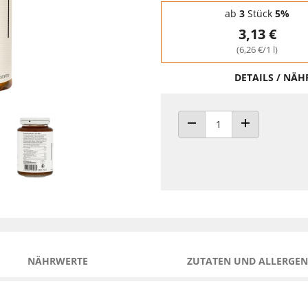
Staffelpreise - Mengenrabatt
ab
3
Stück
5%
3,13 €
(6,26 €/1 l)
DETAILS / NÄ
ANZAHL VERRINGERN
ANZAHL ERHÖH
NÄHRWERTE
ZUTATEN UND ALLERGEN