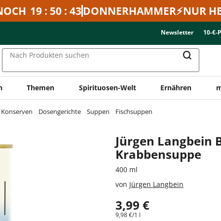
NOCH
19 : 50 : 43
DONNERHAMMER⚡NUR HE
Newsletter
10-€-
Nach Produkten suchen
n
Themen
Spirituosen-Welt
Ernähren
m
& Konserven
Dosengerichte
Suppen
Fischsuppen
Jürgen Langbein
Krabbensuppe
400 ml
von
Jürgen Langbein
3,99 €
9,98 €/1 l