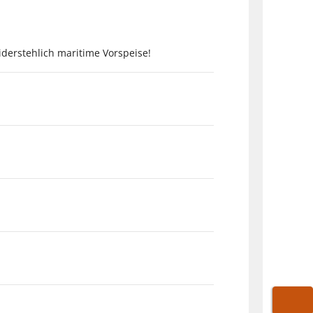
derstehlich maritime Vorspeise!
WARE