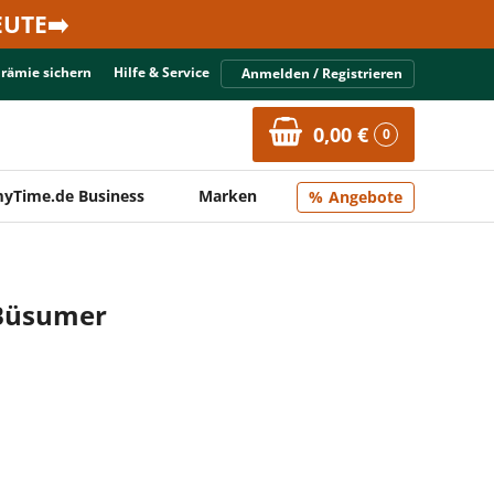
UTE➡️
Prämie sichern
Hilfe & Service
Anmelden / Registrieren
0,00 €
0
yTime.de Business
Marken
Angebote
 Büsumer