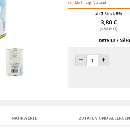
inkl. MwSt., zzgl. Versand
Staffelpreise - Mengenrabatt
ab
3
Stück
5%
3,80 €
(9,50 €/1 l)
DETAILS / NÄ
ANZAHL VERRINGERN
ANZAHL ERHÖH
NÄHRWERTE
ZUTATEN UND ALLERGEN