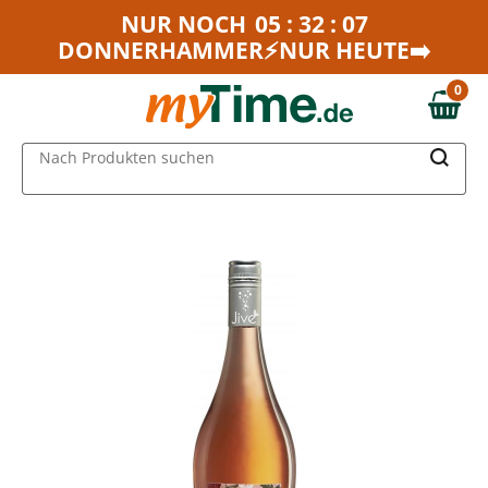
Zum Hauptinhalt springen
NUR NOCH
05 : 32 : 07
DONNERHAMMER⚡NUR HEUTE➡️
Zur Navigation springen
Zur Suche springen
0
0,00 €
MAIN MENU
Nach Produkten suchen