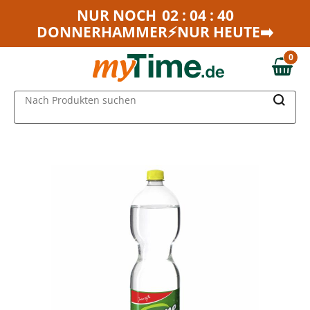
Zum Hauptinhalt springen
NUR NOCH
02 : 04 : 40
DONNERHAMMER⚡NUR HEUTE➡️
Zur Navigation springen
Zur Suche springen
0
0,00 €
MAIN MENU
Nach Produkten suchen