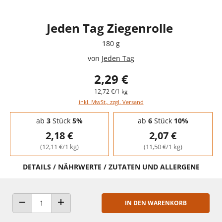
Jeden Tag Ziegenrolle
180 g
von
Jeden Tag
2,29 €
12,72 €/1 kg
inkl. MwSt., zzgl. Versand
Staffelpreise - Mengenrabatt
ab
3
Stück
5%
ab
6
Stück
10%
2,18 €
2,07 €
(12,11 €/1 kg)
(11,50 €/1 kg)
DETAILS / NÄHRWERTE / ZUTATEN UND ALLERGENE
IN DEN WARENKORB
ANZAHL VERRINGERN
ANZAHL ERHÖHEN