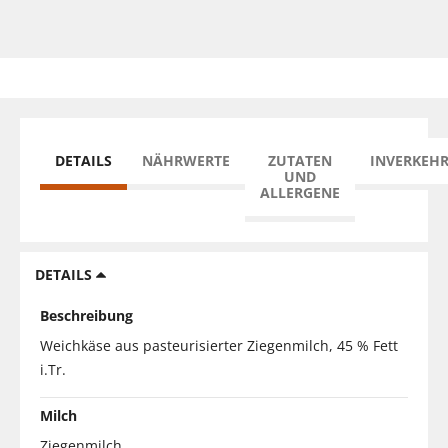
DETAILS
NÄHRWERTE
ZUTATEN
INVERKEH
UND
ALLERGENE
DETAILS
Beschreibung
Weichkäse aus pasteurisierter Ziegenmilch, 45 % Fett
i.Tr.
Milch
Ziegenmilch