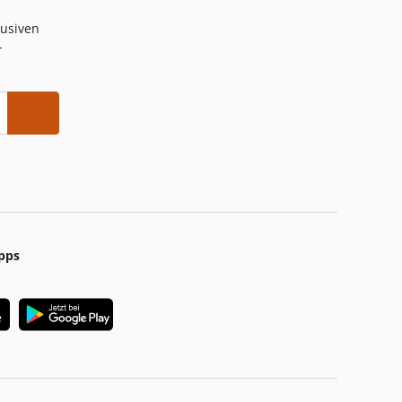
lusiven
-
pps