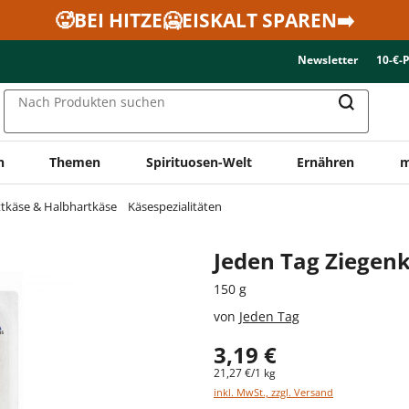
🥵BEI HITZE🥶EISKALT SPAREN➡️
Newsletter
10-€-
Nach Produkten suchen
n
Themen
Spirituosen-Welt
Ernähren
m
ttkäse & Halbhartkäse
Käsespezialitäten
Jeden Tag Ziegen
150 g
von
Jeden Tag
3,19 €
21,27 €/1 kg
inkl. MwSt., zzgl. Versand