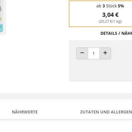
Staffelpreise - Mengenrabatt
ab
3
Stück
5%
3,04 €
(20,27 €/1 kg)
DETAILS / NÄ
ANZAHL VERRINGERN
ANZAHL ERHÖH
NÄHRWERTE
ZUTATEN UND ALLERGEN