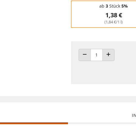
Staffelpreise - Mengenrabatt
ab
3
Stück
5%
1,38 €
(1,84 €/1 l)
ANZAHL VERRINGERN
ANZAHL ERHÖH
I