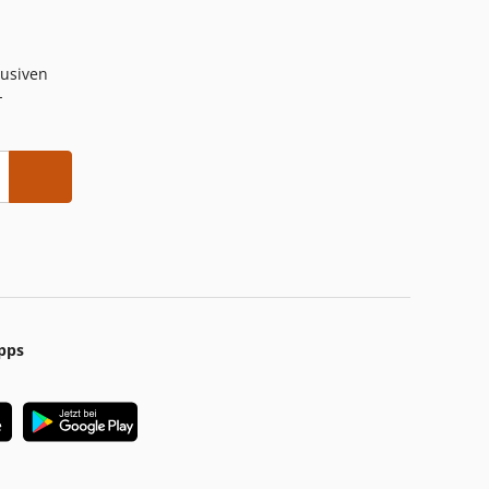
lusiven
-
pps