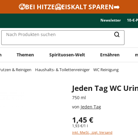
🥵BEI HITZE🥶EISKALT SPAREN➡️
Newsletter
10-€-
Nach Produkten suchen
n
Themen
Spirituosen-Welt
Ernähren
m
utzen & Reinigen
Haushalts- & Toilettenreiniger
WC Reinigung
Jeden Tag WC Urin
750 ml
von
Jeden Tag
1,45 €
1,93 €/1 l
inkl. MwSt., zzgl. Versand