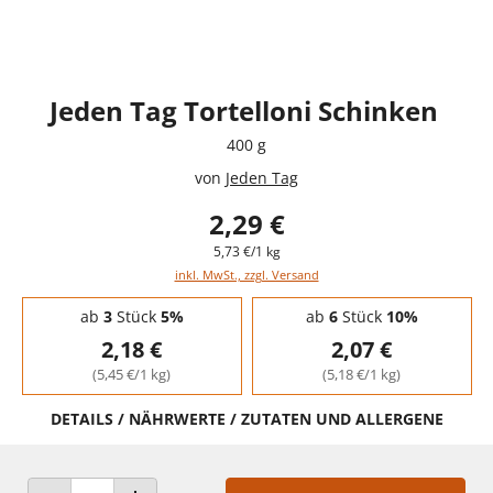
Jeden Tag Tortelloni Schinken
400 g
von
Jeden Tag
2,29 €
5,73 €/1 kg
inkl. MwSt., zzgl. Versand
Staffelpreise - Mengenrabatt
ab
3
Stück
5%
ab
6
Stück
10%
2,18 €
2,07 €
(5,45 €/1 kg)
(5,18 €/1 kg)
DETAILS / NÄHRWERTE / ZUTATEN UND ALLERGENE