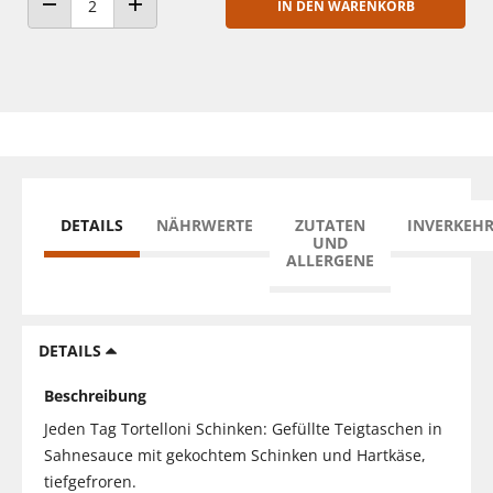
IN DEN WARENKORB
ANZAHL VERRINGERN
ANZAHL ERHÖHEN
DETAILS
NÄHRWERTE
ZUTATEN
INVERKEH
UND
ALLERGENE
DETAILS
Beschreibung
Jeden Tag Tortelloni Schinken: Gefüllte Teigtaschen in
Sahnesauce mit gekochtem Schinken und Hartkäse,
tiefgefroren.