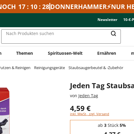
NOCH
17 : 10 : 28
DONNERHAMMER⚡NUR HE
Newsletter
10-€-
Nach Produkten suchen
n
Themen
Spirituosen-Welt
Ernähren
m
utzen & Reinigen
Reinigungsgeräte
Staubsaugerbeutel & -Zubehör
Jeden Tag Staubs
von
Jeden Tag
4,59 €
inkl. MwSt., zzgl. Versand
Staffelpreise - Mengenrabatt
ab
3
Stück
5%