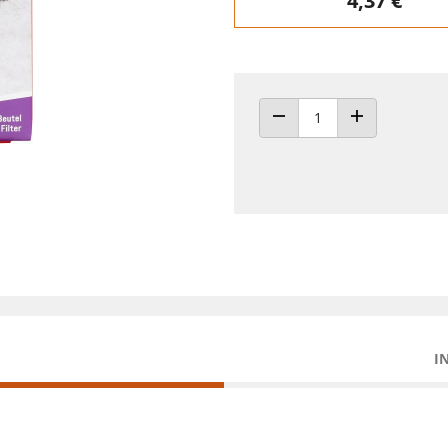
4,37 €
ANZAHL VERRINGERN
ANZAHL ERHÖH
I