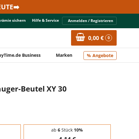
UTE➡️
Prämie sichern
Hilfe & Service
Anmelden / Registrieren
0,00 €
0
yTime.de Business
Marken
Angebote
auger-Beutel XY 30
ab
6
Stück
10%