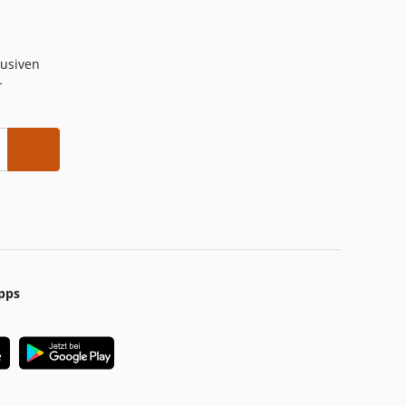
lusiven
-
pps