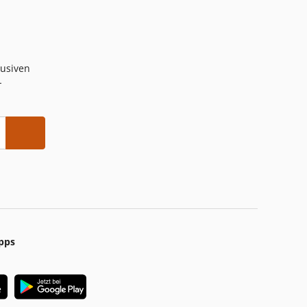
lusiven
-
pps