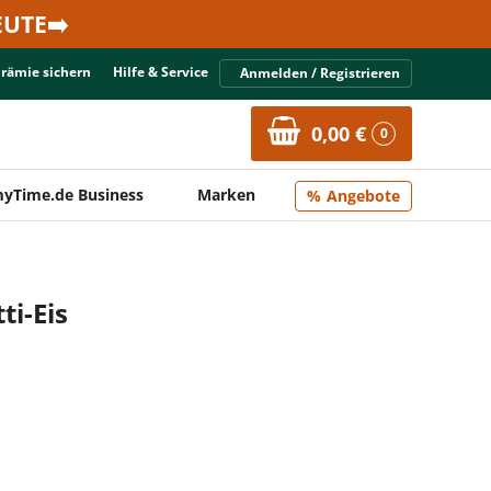
UTE➡️
Prämie sichern
Hilfe & Service
Anmelden / Registrieren
0,00 €
0
yTime.de Business
Marken
Angebote
ti-Eis