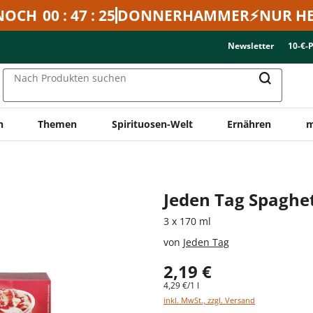
NOCH
00 : 47 : 25
DONNERHAMMER⚡NUR HE
Newsletter
10-€-
Nach Produkten suchen
n
Themen
Spirituosen-Welt
Ernähren
m
Jeden Tag Spaghet
3 x 170 ml
von
Jeden Tag
2,19 €
4,29 €/1 l
inkl. MwSt., zzgl. Versand