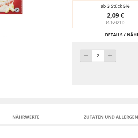
Staffelpreise - Mengenrabatt
ab
3
Stück
5%
2,09 €
(4,10 €/1 l)
DETAILS / NÄ
ANZAHL VERRINGERN
ANZAHL ERHÖH
NÄHRWERTE
ZUTATEN UND ALLERGEN