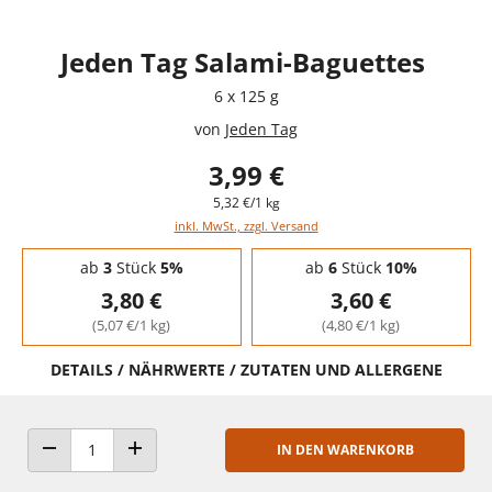
Jeden Tag Salami-Baguettes
6 x 125 g
von
Jeden Tag
3,99 €
5,32 €/1 kg
inkl. MwSt., zzgl. Versand
Staffelpreise - Mengenrabatt
ab
3
Stück
5%
ab
6
Stück
10%
3,80 €
3,60 €
(5,07 €/1 kg)
(4,80 €/1 kg)
DETAILS / NÄHRWERTE / ZUTATEN UND ALLERGENE
IN DEN WARENKORB
ANZAHL VERRINGERN
ANZAHL ERHÖHEN