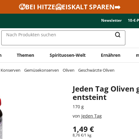
🥵BEI HITZE🥶EISKALT SPAREN➡️
Newsletter
10-€-
Nach Produkten suchen
n
Themen
Spirituosen-Welt
Ernähren
m
& Konserven
Gemüsekonserven
Oliven
Geschwärzte Oliven
Jeden Tag Oliven
entsteint
170 g
von
Jeden Tag
1,49 €
8,76 €/1 kg