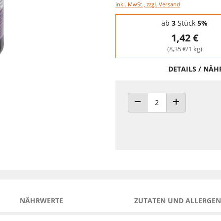
inkl. MwSt., zzgl. Versand
Staffelpreise - Mengenrabatt
ab
3
Stück
5%
1,42 €
(8,35 €/1 kg)
DETAILS / NÄ
ANZAHL VERRINGERN
ANZAHL ERHÖH
NÄHRWERTE
ZUTATEN UND ALLERGEN