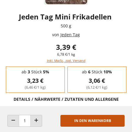
Jeden Tag Mini Frikadellen
500 g
von
Jeden Tag
3,39 €
6,78 €/1 kg
inkl. MwSt., zzgl. Versand
Staffelpreise - Mengenrabatt
ab
3
Stück
5%
ab
6
Stück
10%
3,23 €
3,06 €
(6,46 €/1 kg)
(6,12 €/1 kg)
DETAILS / NÄHRWERTE / ZUTATEN UND ALLERGENE
IN DEN WARENKORB
ANZAHL VERRINGERN
ANZAHL ERHÖHEN