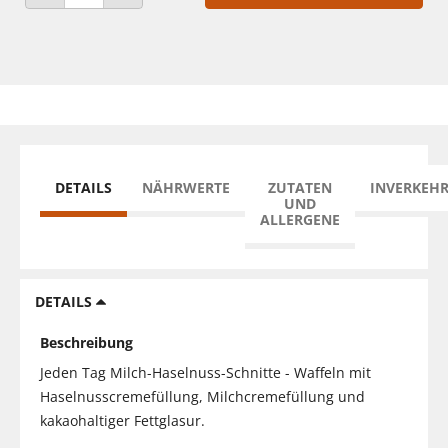
ANZAHL VERRINGERN
ANZAHL ERHÖHEN
DETAILS
NÄHRWERTE
ZUTATEN
INVERKEH
UND
ALLERGENE
DETAILS
Beschreibung
Jeden Tag Milch-Haselnuss-Schnitte - Waffeln mit
Haselnusscremefüllung, Milchcremefüllung und
kakaohaltiger Fettglasur.