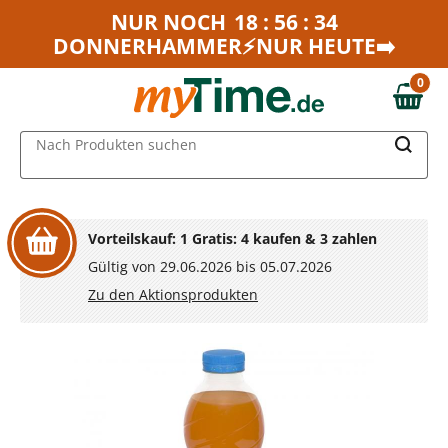
Zum Hauptinhalt springen
NUR NOCH
18 : 56 : 34
DONNERHAMMER⚡NUR HEUTE➡️
Zur Navigation springen
Zur Suche springen
0
0,00 €
MAIN MENU
Nach Produkten suchen
Vorteilskauf: 1 Gratis: 4 kaufen & 3 zahlen
Gültig von 29.06.2026 bis 05.07.2026
Zu den Aktionsprodukten