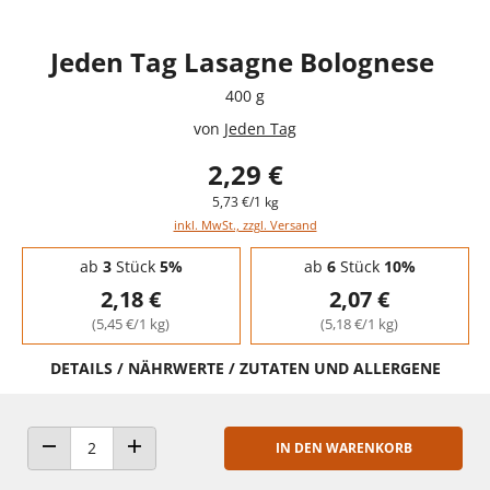
Jeden Tag Lasagne Bolognese
400 g
von
Jeden Tag
2,29 €
5,73 €/1 kg
inkl. MwSt., zzgl. Versand
Staffelpreise - Mengenrabatt
ab
3
Stück
5%
ab
6
Stück
10%
2,18 €
2,07 €
(5,45 €/1 kg)
(5,18 €/1 kg)
DETAILS / NÄHRWERTE / ZUTATEN UND ALLERGENE
IN DEN WARENKORB
ANZAHL VERRINGERN
ANZAHL ERHÖHEN