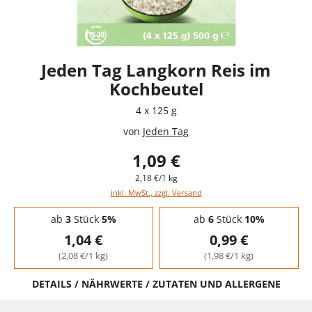
Jeden Tag Langkorn Reis im
Kochbeutel
4 x 125 g
von
Jeden Tag
1,09 €
2,18 €/1 kg
inkl. MwSt., zzgl. Versand
Staffelpreise - Mengenrabatt
ab
3
Stück
5%
ab
6
Stück
10%
1,04 €
0,99 €
(2,08 €/1 kg)
(1,98 €/1 kg)
DETAILS / NÄHRWERTE / ZUTATEN UND ALLERGENE