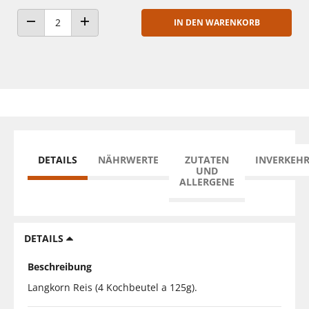
IN DEN WARENKORB
ANZAHL VERRINGERN
ANZAHL ERHÖHEN
DETAILS
NÄHRWERTE
ZUTATEN
INVERKEH
UND
ALLERGENE
DETAILS
Beschreibung
Langkorn Reis (4 Kochbeutel a 125g).