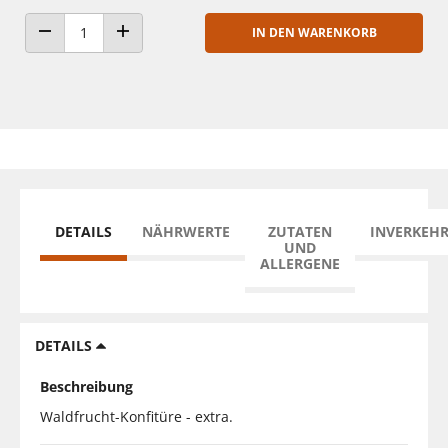
IN DEN WARENKORB
ANZAHL VERRINGERN
ANZAHL ERHÖHEN
DETAILS
NÄHRWERTE
ZUTATEN
INVERKEH
UND
ALLERGENE
DETAILS
Beschreibung
Waldfrucht-Konfitüre - extra.