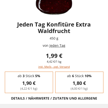
Jeden Tag Konfitüre Extra
Waldfrucht
450 g
von
Jeden Tag
1,99 €
4,42 €/1 kg
inkl. MwSt., zzgl. Versand
Staffelpreise - Mengenrabatt
ab
3
Stück
5%
ab
6
Stück
10%
1,90 €
1,80 €
(4,22 €/1 kg)
(4,00 €/1 kg)
DETAILS / NÄHRWERTE / ZUTATEN UND ALLERGENE