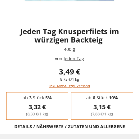
Jeden Tag Knusperfilets im
würzigen Backteig
400 g
von
Jeden Tag
3,49 €
8,73 €/1 kg
inkl. MwSt., zzgl. Versand
Staffelpreise - Mengenrabatt
ab
3
Stück
5%
ab
6
Stück
10%
3,32 €
3,15 €
(8,30 €/1 kg)
(7,88 €/1 kg)
DETAILS / NÄHRWERTE / ZUTATEN UND ALLERGENE