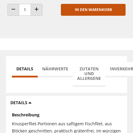
IN DEN WARENKORB
ANZAHL VERRINGERN
ANZAHL ERHÖHEN
DETAILS
NÄHRWERTE
ZUTATEN
INVERKEH
UND
ALLERGENE
DETAILS
Beschreibung
Knusperfilet-Portionen aus saftigem Fischfilet, aus
Blöcken geschnitten, praktisch grätenfrei, im würzigen