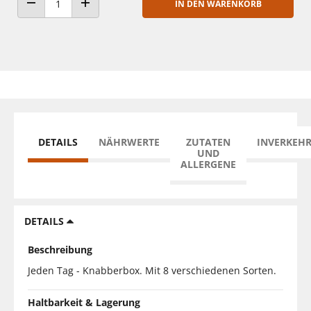
IN DEN WARENKORB
ANZAHL VERRINGERN
ANZAHL ERHÖHEN
DETAILS
NÄHRWERTE
ZUTATEN
INVERKEH
UND
ALLERGENE
DETAILS
Beschreibung
Jeden Tag - Knabberbox. Mit 8 verschiedenen Sorten.
Haltbarkeit & Lagerung