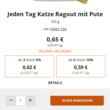
Jeden Tag Katze Ragout mit Pute
100 g
von
Jeden Tag
0,65 €
6,50 €/1 kg
inkl. MwSt., zzgl. Versand
Staffelpreise - Mengenrabatt
ab
3
Stück
5%
ab
6
Stück
10%
0,62 €
0,59 €
(6,20 €/1 kg)
(5,90 €/1 kg)
DETAILS
IN DEN WARENKORB
ANZAHL VERRINGERN
ANZAHL ERHÖHEN