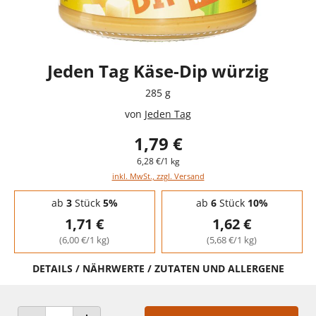
Jeden Tag Käse-Dip würzig
285 g
von
Jeden Tag
1,79 €
6,28 €/1 kg
inkl. MwSt., zzgl. Versand
Staffelpreise - Mengenrabatt
ab
3
Stück
5%
ab
6
Stück
10%
1,71 €
1,62 €
(6,00 €/1 kg)
(5,68 €/1 kg)
DETAILS / NÄHRWERTE / ZUTATEN UND ALLERGENE