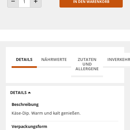
IN DEN WARENKORB
ANZAHL VERRINGERN
ANZAHL ERHÖHEN
DETAILS
NÄHRWERTE
ZUTATEN
INVERKEH
UND
ALLERGENE
DETAILS
Beschreibung
Käse-Dip. Warm und kalt genießen.
Verpackungsform