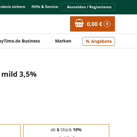
Prämie sichern
Hilfe & Service
Anmelden / Registrieren
0,00 €
0
yTime.de Business
Marken
Angebote
t mild 3,5%
ab
6
Stück
10%