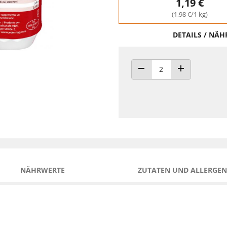
1,19 €
(1,98 €/1 kg)
DETAILS / NÄ
ANZAHL VERRINGERN
ANZAHL ERHÖH
NÄHRWERTE
ZUTATEN UND ALLERGEN