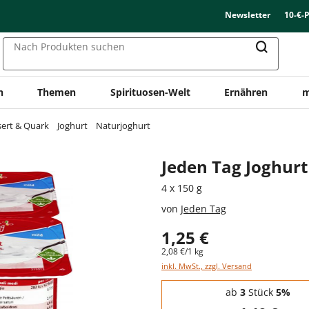
Newsletter
10-€-
Nach Produkten suchen
n
Themen
Spirituosen-Welt
Ernähren
m
sert & Quark
Joghurt
Naturjoghurt
Jeden Tag Joghur
4 x 150 g
von
Jeden Tag
1,25 €
2,08 €/1 kg
inkl. MwSt., zzgl. Versand
Staffelpreise - Mengenrabatt
ab
3
Stück
5%