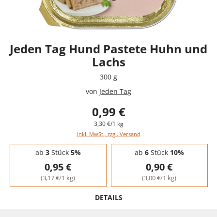
Jeden Tag Hund Pastete Huhn und
Lachs
300 g
von
Jeden Tag
0,99 €
3,30 €/1 kg
inkl. MwSt., zzgl. Versand
Staffelpreise - Mengenrabatt
ab
3
Stück
5%
ab
6
Stück
10%
0,95 €
0,90 €
(3,17 €/1 kg)
(3,00 €/1 kg)
DETAILS