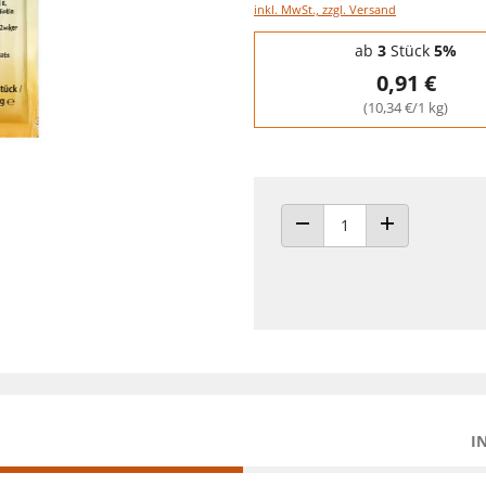
inkl. MwSt., zzgl. Versand
Staffelpreise - Mengenrabatt
ab
3
Stück
5%
0,91 €
(10,34 €/1 kg)
ANZAHL VERRINGERN
ANZAHL ERHÖH
I