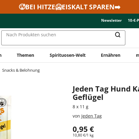
🥵BEI HITZE🥶EISKALT SPAREN➡️
Newsletter
10-€-
Nach Produkten suchen
n
Themen
Spirituosen-Welt
Ernähren
m
Snacks & Belohnung
Jeden Tag Hund K
Geflügel
8 x 11 g
von
Jeden Tag
0,95 €
10,80 €/1 kg