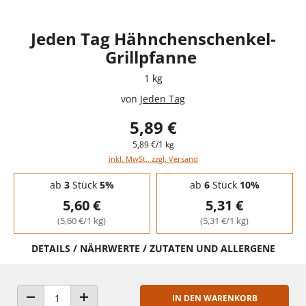
Jeden Tag Hähnchenschenkel-
Grillpfanne
1 kg
von
Jeden Tag
5,89 €
5,89 €/1 kg
inkl. MwSt., zzgl. Versand
Staffelpreise - Mengenrabatt
ab
3
Stück
5%
ab
6
Stück
10%
5,60 €
5,31 €
(5,60 €/1 kg)
(5,31 €/1 kg)
DETAILS / NÄHRWERTE / ZUTATEN UND ALLERGENE
IN DEN WARENKORB