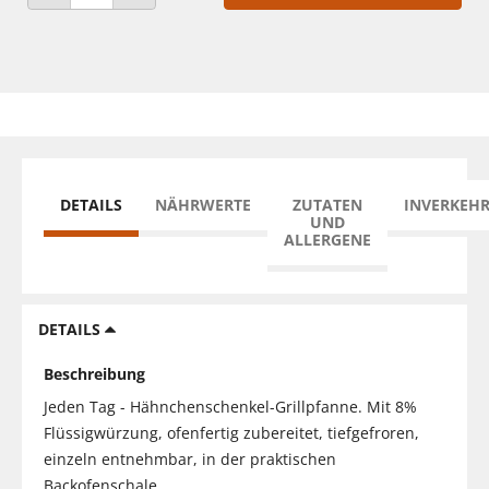
ANZAHL VERRINGERN
ANZAHL ERHÖHEN
DETAILS
NÄHRWERTE
ZUTATEN
INVERKEH
UND
ALLERGENE
DETAILS
Beschreibung
Jeden Tag - Hähnchenschenkel-Grillpfanne. Mit 8%
Flüssigwürzung, ofenfertig zubereitet, tiefgefroren,
einzeln entnehmbar, in der praktischen
Backofenschale.