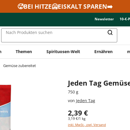
🥵BEI HITZE🥶EISKALT SPAREN➡️
Newsletter
10-€-
Nach Produkten suchen
n
Themen
Spirituosen-Welt
Ernähren
m
Gemüse zubereitet
Jeden Tag Gemüse
750 g
von
Jeden Tag
2,39 €
3,19 €/1 kg
inkl. MwSt., zzgl. Versand