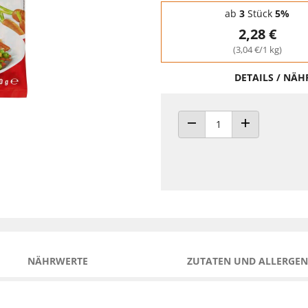
Staffelpreise - Mengenrabatt
ab
3
Stück
5%
2,28 €
(3,04 €/1 kg)
DETAILS / NÄ
ANZAHL VERRINGERN
ANZAHL ERHÖH
NÄHRWERTE
ZUTATEN UND ALLERGEN