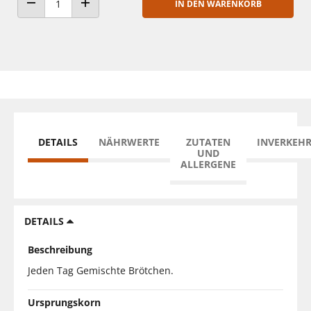
IN DEN WARENKORB
ANZAHL VERRINGERN
ANZAHL ERHÖHEN
DETAILS
NÄHRWERTE
ZUTATEN
INVERKEH
UND
ALLERGENE
DETAILS
Beschreibung
Jeden Tag Gemischte Brötchen.
Ursprungskorn