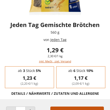
Jeden Tag Gemischte Brötchen
560 g
von
Jeden Tag
1,29 €
2,30 €/1 kg
inkl. MwSt., zzgl. Versand
Staffelpreise - Mengenrabatt
ab
3
Stück
5%
ab
6
Stück
10%
1,23 €
1,17 €
(2,20 €/1 kg)
(2,09 €/1 kg)
DETAILS / NÄHRWERTE / ZUTATEN UND ALLERGENE