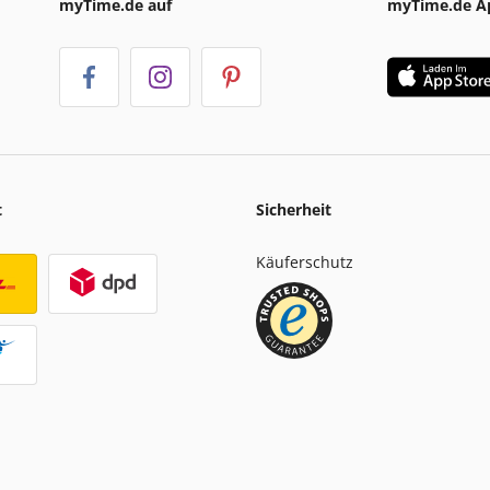
myTime.de auf
myTime.de A
t
Sicherheit
Käuferschutz