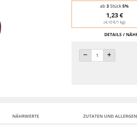
Staffelpreise - Mengenrabatt
ab
3
Stück
5%
1,23 €
(4,10 €/1 kg)
DETAILS / NÄ
ANZAHL VERRINGERN
ANZAHL ERHÖH
NÄHRWERTE
ZUTATEN UND ALLERGEN