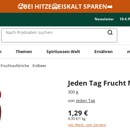
🥵BEI HITZE🥶EISKALT SPAREN➡️
Newsletter
10-€-
Nach Produkten suchen
n
Themen
Spirituosen-Welt
Ernähren
m
Fruchtaufstriche
Erdbeer
Jeden Tag Frucht
300 g
von
Jeden Tag
1,29 €
4,30 €/1 kg
inkl. MwSt., zzgl. Versand