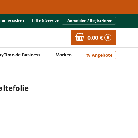
Prämie sichern
Hilfe & Service
Anmelden / Registrieren
0,00 €
0
yTime.de Business
Marken
Angebote
ltefolie