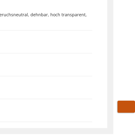
geruchsneutral, dehnbar, hoch transparent,
WARE