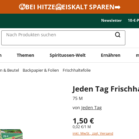
🥵BEI HITZE🥶EISKALT SPAREN➡️
Newsletter
10-€-
Nach Produkten suchen
n
Themen
Spirituosen-Welt
Ernähren
m
en & Beutel
Backpapier & Folien
Frischhaltefolie
Jeden Tag Frischha
75 M
von
Jeden Tag
1,50 €
0,02 €/1 M
inkl. MwSt., zzgl. Versand