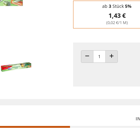
Staffelpreise - Mengenrabatt
ab
3
Stück
5%
1,43 €
(0,02 €/1 M)
ANZAHL VERRINGERN
ANZAHL ERHÖH
I