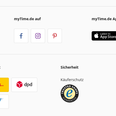
myTime.de auf
myTime.de A
t
Sicherheit
Käuferschutz