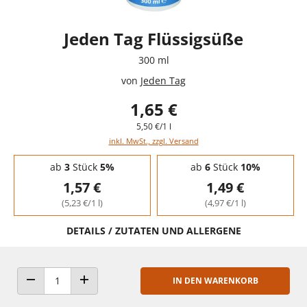
Jeden Tag Flüssigsüße
300 ml
von
Jeden Tag
1,65 €
5,50 €/1 l
inkl. MwSt., zzgl. Versand
Staffelpreise - Mengenrabatt
ab
3
Stück
5%
ab
6
Stück
10%
1,57 €
1,49 €
(5,23 €/1 l)
(4,97 €/1 l)
DETAILS / ZUTATEN UND ALLERGENE
IN DEN WARENKORB
ANZAHL VERRINGERN
ANZAHL ERHÖHEN