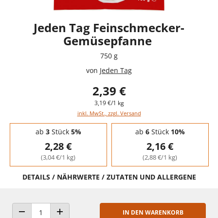
Jeden Tag Feinschmecker-
Gemüsepfanne
750 g
von
Jeden Tag
2,39 €
3,19 €/1 kg
inkl. MwSt., zzgl. Versand
Staffelpreise - Mengenrabatt
ab
3
Stück
5%
ab
6
Stück
10%
2,28 €
2,16 €
(3,04 €/1 kg)
(2,88 €/1 kg)
DETAILS / NÄHRWERTE / ZUTATEN UND ALLERGENE
IN DEN WARENKORB