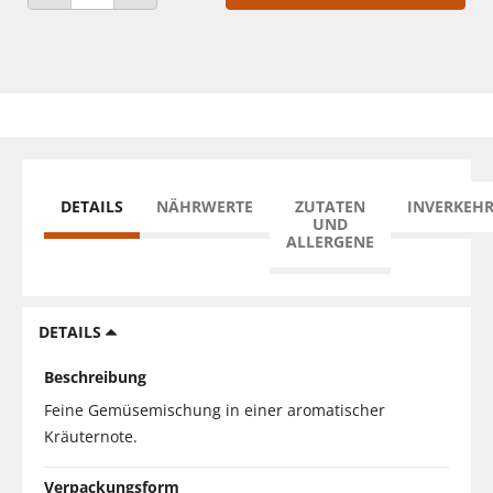
ANZAHL VERRINGERN
ANZAHL ERHÖHEN
DETAILS
NÄHRWERTE
ZUTATEN
INVERKEH
UND
ALLERGENE
DETAILS
Beschreibung
Feine Gemüsemischung in einer aromatischer
Kräuternote.
Verpackungsform