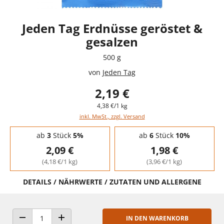
Jeden Tag Erdnüsse geröstet &
gesalzen
500 g
von
Jeden Tag
2,19 €
4,38 €/1 kg
inkl. MwSt., zzgl. Versand
Staffelpreise - Mengenrabatt
ab
3
Stück
5%
ab
6
Stück
10%
2,09 €
1,98 €
(4,18 €/1 kg)
(3,96 €/1 kg)
DETAILS / NÄHRWERTE / ZUTATEN UND ALLERGENE
IN DEN WARENKORB