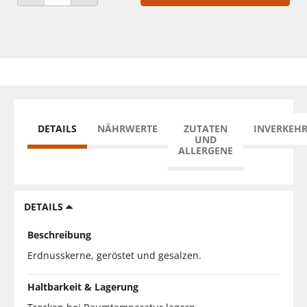
ANZAHL VERRINGERN
ANZAHL ERHÖHEN
DETAILS
NÄHRWERTE
ZUTATEN
INVERKEH
UND
ALLERGENE
DETAILS
Beschreibung
Erdnusskerne, geröstet und gesalzen.
Haltbarkeit & Lagerung