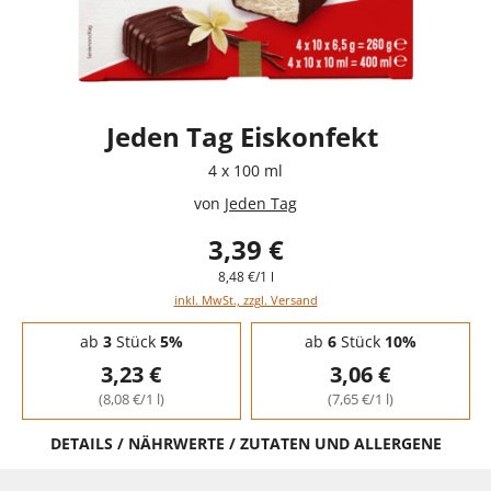
Jeden Tag Eiskonfekt
4 x 100 ml
von
Jeden Tag
3,39 €
8,48 €/1 l
inkl. MwSt., zzgl. Versand
Staffelpreise - Mengenrabatt
ab
3
Stück
5%
ab
6
Stück
10%
3,23 €
3,06 €
(8,08 €/1 l)
(7,65 €/1 l)
DETAILS / NÄHRWERTE / ZUTATEN UND ALLERGENE