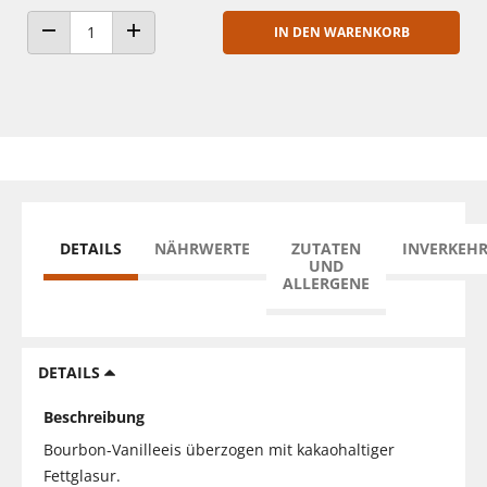
IN DEN WARENKORB
ANZAHL VERRINGERN
ANZAHL ERHÖHEN
DETAILS
NÄHRWERTE
ZUTATEN
INVERKEH
UND
ALLERGENE
DETAILS
Beschreibung
Bourbon-Vanilleeis überzogen mit kakaohaltiger
Fettglasur.