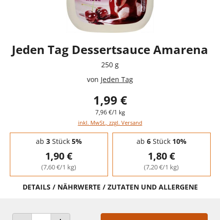
Jeden Tag Dessertsauce Amarena
250 g
von
Jeden Tag
1,99 €
7,96 €/1 kg
inkl. MwSt., zzgl. Versand
Staffelpreise - Mengenrabatt
ab
3
Stück
5%
ab
6
Stück
10%
1,90 €
1,80 €
(7,60 €/1 kg)
(7,20 €/1 kg)
DETAILS / NÄHRWERTE / ZUTATEN UND ALLERGENE