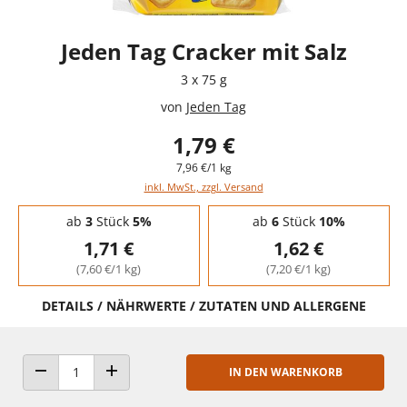
Jeden Tag Cracker mit Salz
3 x 75 g
von
Jeden Tag
1,79 €
7,96 €/1 kg
inkl. MwSt., zzgl. Versand
Staffelpreise - Mengenrabatt
ab
3
Stück
5%
ab
6
Stück
10%
1,71 €
1,62 €
(7,60 €/1 kg)
(7,20 €/1 kg)
DETAILS / NÄHRWERTE / ZUTATEN UND ALLERGENE
IN DEN WARENKORB
ANZAHL VERRINGERN
ANZAHL ERHÖHEN