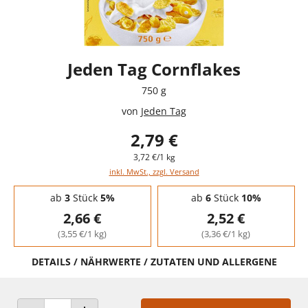
Jeden Tag Cornflakes
750 g
von
Jeden Tag
2,79 €
3,72 €/1 kg
inkl. MwSt., zzgl. Versand
Staffelpreise - Mengenrabatt
ab
3
Stück
5%
ab
6
Stück
10%
2,66 €
2,52 €
(3,55 €/1 kg)
(3,36 €/1 kg)
DETAILS / NÄHRWERTE / ZUTATEN UND ALLERGENE