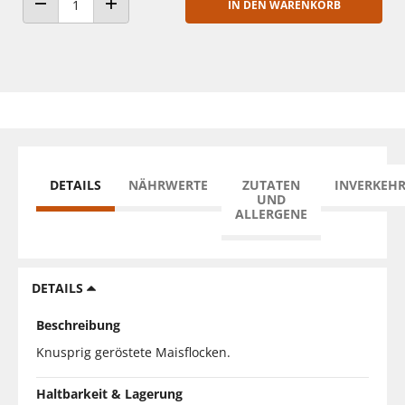
IN DEN WARENKORB
ANZAHL VERRINGERN
ANZAHL ERHÖHEN
DETAILS
NÄHRWERTE
ZUTATEN
INVERKEH
UND
ALLERGENE
DETAILS
Beschreibung
Knusprig geröstete Maisflocken.
Haltbarkeit & Lagerung