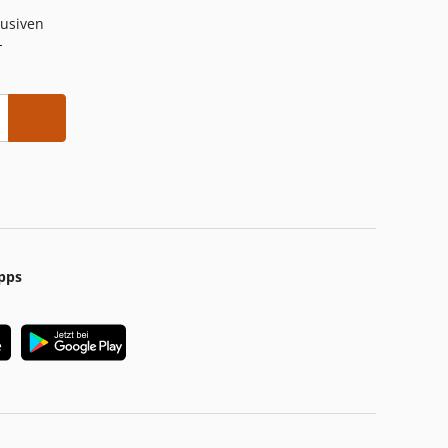
lusiven
-
pps