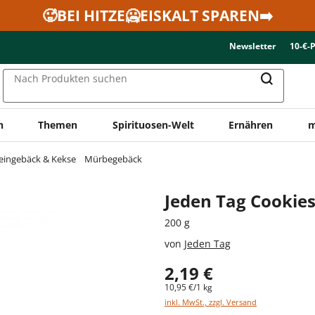
🥵BEI HITZE🥶EISKALT SPAREN➡️
Newsletter
10-€-
Nach Produkten suchen
n
Themen
Spirituosen-Welt
Ernähren
m
eingebäck & Kekse
Mürbegebäck
Jeden Tag Cookies
200 g
von
Jeden Tag
2,19 €
10,95 €/1 kg
inkl. MwSt., zzgl. Versand