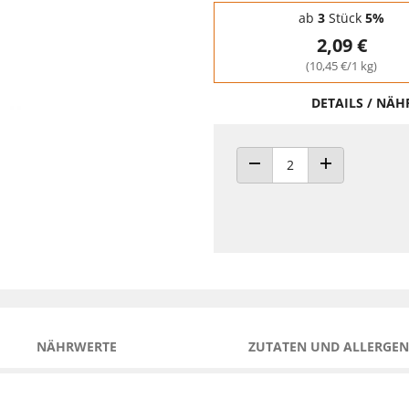
Staffelpreise - Mengenrabatt
ab
3
Stück
5%
2,09 €
(10,45 €/1 kg)
DETAILS / NÄ
ANZAHL VERRINGERN
ANZAHL ERHÖH
NÄHRWERTE
ZUTATEN UND ALLERGEN