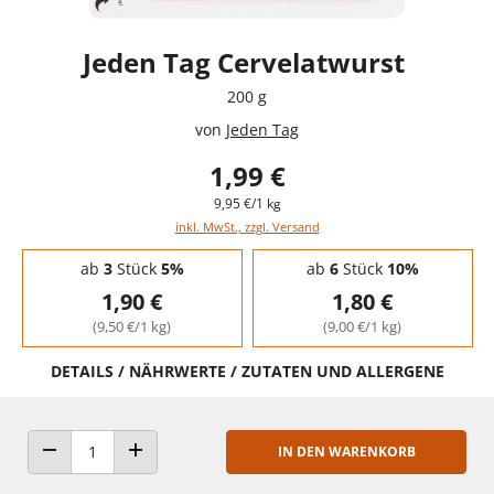
Jeden Tag Cervelatwurst
200 g
von
Jeden Tag
1,99 €
9,95 €/1 kg
inkl. MwSt., zzgl. Versand
Staffelpreise - Mengenrabatt
ab
3
Stück
5%
ab
6
Stück
10%
1,90 €
1,80 €
(9,50 €/1 kg)
(9,00 €/1 kg)
DETAILS / NÄHRWERTE / ZUTATEN UND ALLERGENE
IN DEN WARENKORB
ANZAHL VERRINGERN
ANZAHL ERHÖHEN